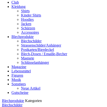
Club
Kleidung
Shirts
Kinder Shirts
Hoodies
Jacken
Schürzen
Accessoires
Blechprodukte
Blechschilder
Strassenschilder/Anhänger
Postkarten/Bierdeckel
Blech-Dosen / Emaille-Becher
Magnete
Schlüsselanhänger
Magazine
Lebensmittel
Figuren
Musik
Sonstiges
Neue Artikel
Gutscheine
Blechprodukte
Kategorien
Blechschilder