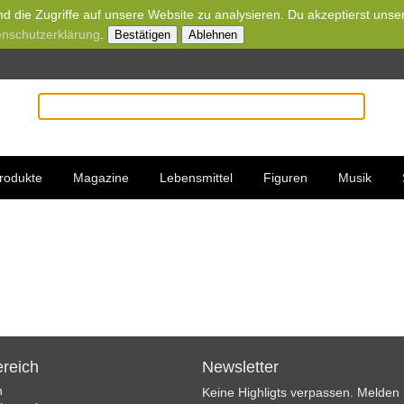
d die Zugriffe auf unsere Website zu analysieren. Du akzeptierst unse
nschutzerklärung
.
Bestätigen
Ablehnen
rodukte
Magazine
Lebensmittel
Figuren
Musik
reich
Newsletter
n
Keine Highligts verpassen. Melden S