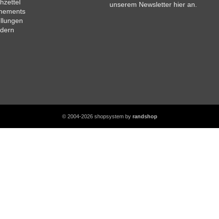
zettel
unserem Newsletter hier an.
nements
llungen
ndern
© 2004-2026 shopsystem by
randshop