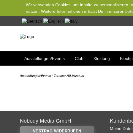
Wir verwenden Cookies, um Inhalte zu personalisieren un
nutzen. Weitere Informationen erhälst Du in unserer
Date
Ausstellungen/Events
Club
Kleidung
Blechp
Ausstellungen/Events
/
Terence Hill Museum
Nobody Media GmbH
Kundenbe
Meine Date
VERTRAG WIDERRUFEN