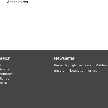
Accessoires
reich
Newsletter
n
Keine Highligts verpassen. Melden S
zettel
unserem Newsletter hier an.
nements
llungen
ndern