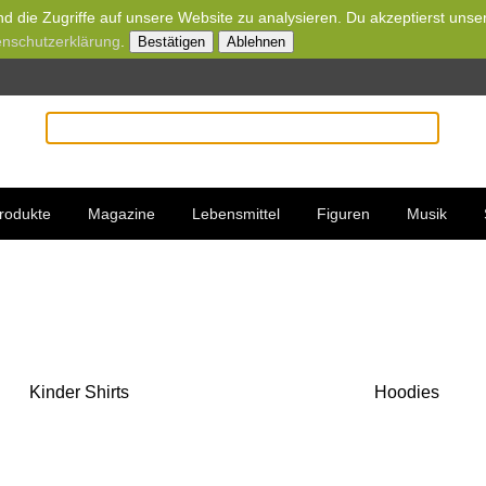
d die Zugriffe auf unsere Website zu analysieren. Du akzeptierst unse
nschutzerklärung
.
Bestätigen
Ablehnen
rodukte
Magazine
Lebensmittel
Figuren
Musik
Kinder Shirts
Hoodies