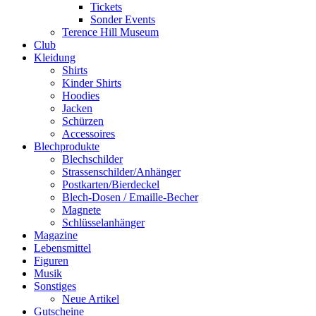
Tickets
Sonder Events
Terence Hill Museum
Club
Kleidung
Shirts
Kinder Shirts
Hoodies
Jacken
Schürzen
Accessoires
Blechprodukte
Blechschilder
Strassenschilder/Anhänger
Postkarten/Bierdeckel
Blech-Dosen / Emaille-Becher
Magnete
Schlüsselanhänger
Magazine
Lebensmittel
Figuren
Musik
Sonstiges
Neue Artikel
Gutscheine