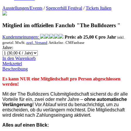
Ausstellungen/Events
/
Spencerhill Festival
/
Tickets Italien
Mitglied im offiziellen Fanclub "The Bulldozers "
Kundenmeinungen:
Preis: ab
25,00 € pro Jahr
inkl.
gesetzl. MwSt.
zzgl. Versand
Artikelnr.:
CMFanbase
Jahre:
In den Warenkorb
Merkzettel
Beschreibung
Es kann NUR eine Mitgliedschaft pro Person abgeschlossen
werden!
Mit der The Bulldozers Clubmitgliedschaft sicherst du dir alle
Vorteile für ein, zwei oder mehr Jahre –
ohne automatische
Verlängerung
! Vor Ablauf wirst du benachrichtigt, um zu
entscheiden, ob du verlängern möchtest. Die Mitgliedschaft
wird direkt nach Zahlungseingang aktiviert.
Alles auf einen Blick: