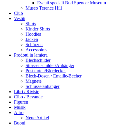
Eventi speciali Bud Spencer Museum
Museo Terence Hill
Club
Vestiti
Shirts
Kinder Shirts
Hoodies
Jacken
Schürzen
Accessoires
Prodotti in lamiera
Blechschilder
Strassenschilder/Anhänger
Postkarten/Bierdeckel
Blech-Dosen / Emaille-Becher
Magnete
Schlüsselanhänger
Libri / Riviste
Cibo / Bevande
Figuren
Musik
Altro
Neue Artikel
Buoni