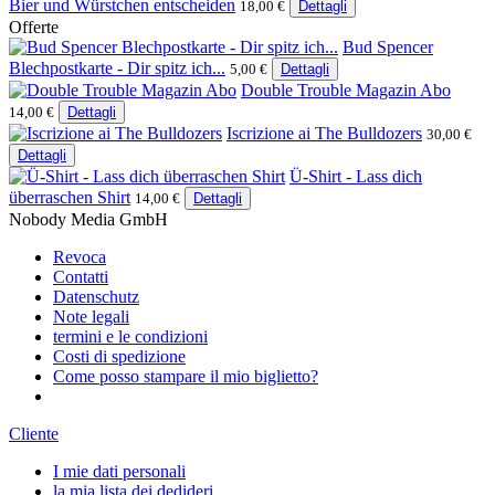
Bier und Würstchen entscheiden
18,00 €
Dettagli
Offerte
Bud Spencer
Blechpostkarte - Dir spitz ich...
5,00 €
Dettagli
Double Trouble Magazin Abo
14,00 €
Dettagli
Iscrizione ai The Bulldozers
30,00 €
Dettagli
Ü-Shirt - Lass dich
überraschen Shirt
14,00 €
Dettagli
Nobody Media GmbH
Revoca
Contatti
Datenschutz
Note legali
termini e le condizioni
Costi di spedizione
Come posso stampare il mio biglietto?
Cliente
I mie dati personali
la mia lista dei dedideri