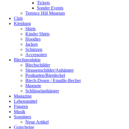
Tickets
Sonder Events
Terence Hill Museum
Club
Kleidung
Shirts
Kinder Shirts
Hoodies
Jacken
Schürzen
Accessoires
Blechprodukte
Blechschilder
Strassenschilder/Anhänger
Postkarten/Bierdeckel
Blech-Dosen / Emaille-Becher
Magnete
Schlüsselanhänger
Magazine
Lebensmittel
Figuren
Musik
Sonstiges
Neue Artikel
Gutscheine