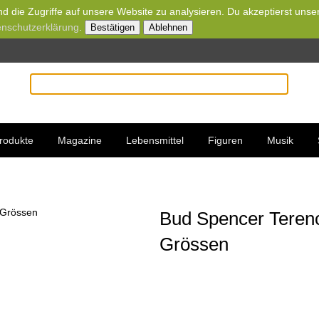
d die Zugriffe auf unsere Website zu analysieren. Du akzeptierst unse
nschutzerklärung
.
Bestätigen
Ablehnen
rodukte
Magazine
Lebensmittel
Figuren
Musik
Bud Spencer Terenc
Grössen