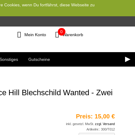
re Cookies, wenn Du fortfährst, diese Webseite zu
0
Mein Konto
Warenkorb
Sonstiges
Gutscheine
e Hill Blechschild Wanted - Zwei
Preis:
15,00 €
inkl. gesetzl. MwSt.
zzgl. Versand
Artikelnr.:
300/T012