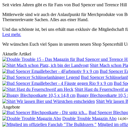
Seit vielen Jahren gibt es für Fans von Bud Spencer und Terence Hill
Mittlerweile sind wir auch der Anlaufpunkt für Merchprodukte von Bu
Themenrelevante Sachen. Alles aus einer Hand.
Und das schönste ist, bei uns erhält man exklusiv die Mitgliedschaft
Lest mehr
.
Wir wünschen Euch viel Spass in unserem neuen Shop Spencerhill Un
Aktuelle Artikel
Shirt Mach schon Pla
Bud Spencer Em
Bud Spencer Schlüsselan
Bud Spe
Shirt Hast du Feuerschweif 
Buggy Blechpostkarte 10,5 
Shirt Wir lassen 
Angebote
Bud Spencer Blechpostk
Double Trouble Magazin Abo
14,00 
Mitglied im offi