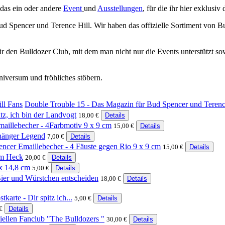
 das ein oder andere
Event
und
Ausstellungen
, für die ihr hier exklusi
d Spencer und Terence Hill. Wir haben das offizielle Sortiment von B
 für den Bulldozer Club, mit dem man nicht nur die Events unterstützt 
iversum und fröhliches stöbern.
Double Trouble 15 - Das Magazin für Bud Spencer und Terenc
tz, ich bin der Landvogt
18,00 €
Details
aillebecher - 4Farbmotiv 9 x 9 cm
15,00 €
Details
hänger Legend
7,00 €
Details
ncer Emaillebecher - 4 Fäuste gegen Rio 9 x 9 cm
15,00 €
Details
am Heck
20,00 €
Details
x 14,8 cm
5,00 €
Details
Bier und Würstchen entscheiden
18,00 €
Details
arte - Dir spitz ich...
5,00 €
Details
€
Details
ziellen Fanclub "The Bulldozers "
30,00 €
Details